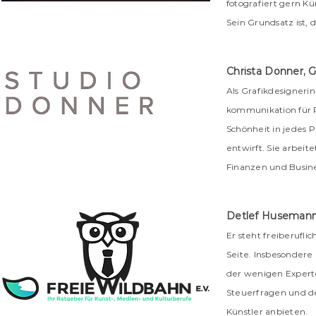
fotografiert gern Kü
Sein Grundsatz ist,
Christa Donner, Gr
Als Grafikdesignerin
kommunikation für Pr
Schönheit in jedes 
entwirft. Sie arbeit
Finanzen und Busine
Detlef Husemann,
Er steht freiberufli
Seite. Insbesondere 
der wenigen Experte
Steuerfragen und de
Künstler anbieten.