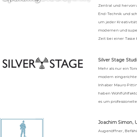
Zentral und hervorr
End-Technik und sch
um jeder Kreativit
modernen und super 
Zeit bei einer Tasse
Silver Stage St
Mehr als nur ein To
modern eingerichte
Inhaber Mauro Pitt
haben Wohlfühlfakto
es um professionell
Joachim Simon,
Augenöffner, Befäh