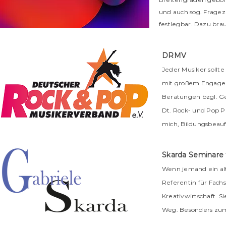
und auch sog. Frage
festlegbar. Dazu brau
DRMV
Jeder Musiker sollt
mit großem Engageme
Beratungen bzgl. Ge
Dt. Rock- und Pop P
mich, Bildungsbeauf
Skarda Seminare
Wenn jemand ein alte
Referentin für Fachs
Kreativwirtschaft. S
Weg. Besonders zum 