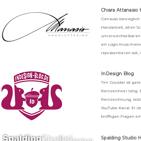
Chiara Attanasio
Genauso beweglich un
Handarbeit, alten Sc
unverwechselbaren Ha
ein Logo muss meine
repräsentieren soll
InDesign Blog
Tim Goulder ist gel
Reinzeichner tätig
Reinzeichnung, leis
YouTube Kanal. Er i
kniffligen Fragen ei
Spalding Studio