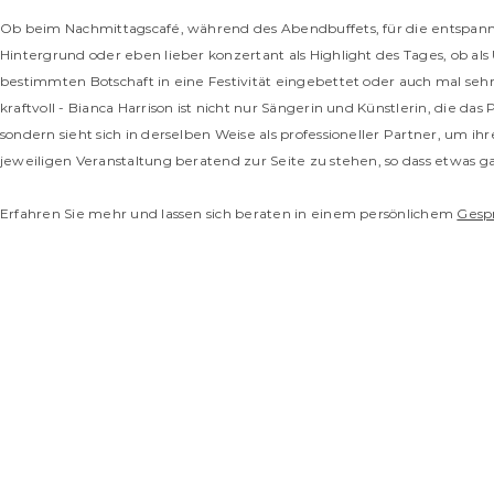
Ob beim Nachmittagscafé, während des Abendbuffets, für die entspan
Hintergrund oder eben lieber konzertant als Highlight des Tages, ob a
bestimmten Botschaft in eine Festivität eingebettet oder
auch mal sehr
kraftvoll - Bianca Harrison ist nicht nur Sängerin und Künstlerin, die d
sondern sieht sich in derselben Weise als professioneller Partner, um
jeweiligen Veranstaltung beratend zur Seite zu stehen, so dass etwas g
Erfahren Sie mehr und lassen sich beraten in einem persönlichem
Gesp
IMPRESSUM
PARTNER & FRIENDS
AGB
DATENSCHUTZERK